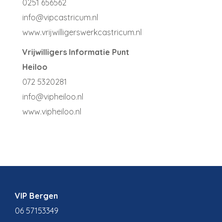
0251 656562
info@vipcastricum.nl
www.vrijwilligerswerkcastricum.nl
Vrijwilligers Informatie Punt
Heiloo
072 5320281
info@vipheiloo.nl
www.vipheiloo.nl
VIP Bergen
06 57153349