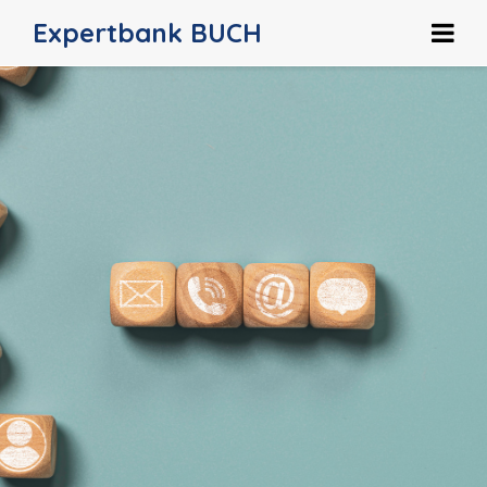
Expertbank BUCH
HOME
HOE WERKT HET?
OVER ONS
CONTACT