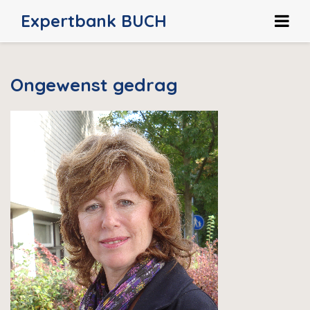
Expertbank BUCH
HOME
Ongewenst gedrag
HOE WERKT HET?
OVER ONS
CONTACT