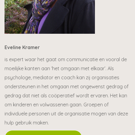
Eveline Kramer
is expert waar het gaat om communicatie en vooral de
moeilijke kanten aan ‘het omgaan met elkaar’. Als
psychologe, mediator en coach kan zij organisaties
ondersteunen in het omgaan met ongewenst gedrag of
gedrag dat niet als coöperatief wordt ervaren. Het kan
om kinderen en volwassenen gaan. Groepen of
individuele personen uit de organisatie mogen van deze
hulp gebruik maken.